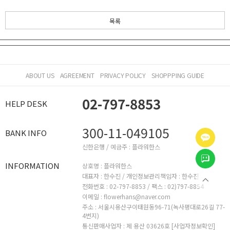
목록
ABOUT US
AGREEMENT
PRIVACY POLICY
SHOPPPING GUIDE
02-797-8853
HELP DESK
300-11-049105
BANK INFO
신한은행 / 예금주 : 플라워한스
INFORMATION
상호명 : 플라워한스
대표자 : 한수진 /
개인정보관리책임자 : 한수진
전화번호 : 02-797-8853 /
팩스 : 02)797-8854
이메일 : flowerhans@naver.com
주소 : 서울시용산구이태원동96-71(녹사평대로26길 77-
4번지)
통신판매사업자 : 제 용산 03626호
[사업자정보확인]