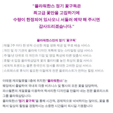
"플라워한스 정기 꽃구독은
최고급 꽃만을 고집하기에
수량이 한정되어 있사오니
서둘러 예약 해 주시면
감사드리겠습니다.​"
플라워한스만의 정기 '꽃구독'
| 매월 2주 마다 한 번씩 신선한 계절 생화 제공 및 무료 배송 서비스
| 개인 및 각 기관의 플라워 디자인 계획에 맞는 스타일링 상담 서비스
| 주/월/년 단위로 각 개인과 기업 및 영업 특성에 따른 맞춤식 서비스
| 호텔 내 입점 플라워샵답게 꽃의 퀄리티를 높인 최상의 품질 서비스
| 세계적 트렌드는 물론 한국인의 정서를 최대한 고려한 감성 서비스
| 스트레스로 휴식이 필요한 이들에게 전문 플로리스트가 전하는 힐링 서비스
이태원 캐피탈호텔 1층에 위치한
‘플라워한스’
는
웨딩에서 출발하여 국내외 각종 비즈니스 및 행사의 모든 꽃을 담당하며,
파스텔톤의 계절꽃을 이용하여 럭셔리한 디자인을 만들어 내는
전문 플로리스트
그룹 플라워샵입니다.
플라워한스
‘정기 꽃구독’
을 통해 시간적, 경제적으로 넉넉하지는 않아도,
꽃을 통
해서 일상의 힐링을 경험하시는 소중한 시간들이 되시길 기원합니다