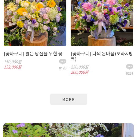
[꽃바구니] 밝은 당신을 위한 꽃
[꽃바구니] 나의 온마음(보라&핑
크)
150,000원
132,000원
250,000원
8126
200,000원
8281
MORE