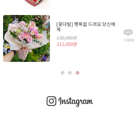
[꽃다발] 행복을 드려요 당신에
게
130,000원
10666
112,000원