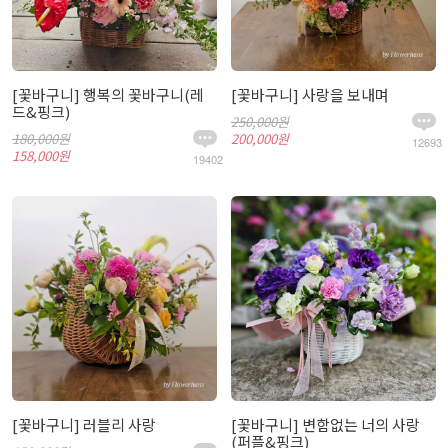
[꽃바구니] 행복의 꽃바구니(레
[꽃바구니] 사랑을 보내며
드&핑크)
250,000원
180,000원
200,000원
12693
158,000원
19402
[꽃바구니] 러블리 사랑
[꽃바구니] 변함없는 너의 사랑
(퍼플&핑크)