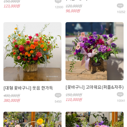
150,000원
123,000원
120,000원
12000
98,000원
10252
[꽃바구니] 고마워요(퍼플&자주)
[대형 꽃바구니] 웃음 한가득
150,000원
400,000원
110,000원
380,000원
10041
5450