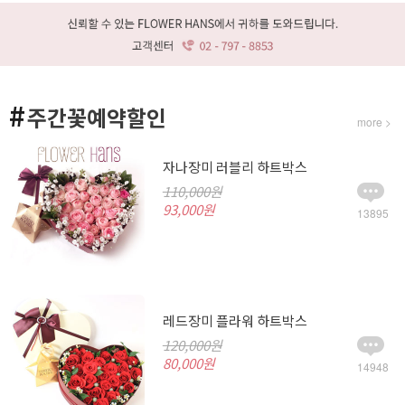
#
주간꽃예약할인
more >
자나장미 러블리 하트박스
110,000원
93,000원
13895
레드장미 플라워 하트박스
120,000원
80,000원
14948